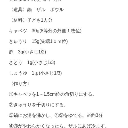
〈道具〉鍋 ザル ボウル
〈材料〉子ども1人分
キャベツ 30g(8等分の外側１枚位)
きゅうり 15g(先端1ｃｍ位)
酢 3g(小さじ1/2)
さとう 1g(小さじ1/3)
しょうゆ 1ｇ(小さじ1/3)
〈作り方〉
①キャベツを1～1.5cm位の角切りにする。
②きゅうりを千切りにする。
③鍋にお湯を沸かし、①②をゆでる。※約3分
④③がやわらかくなったら、ザルにあげ冷ます。