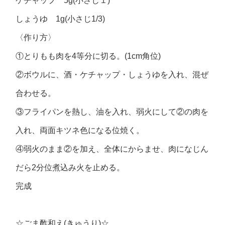
ケチャップ 5g(小さじ１)
しょうゆ 1g(小さじ1/3)
〈作り方〉
①とりもも肉を4等分に切る。(1cm角位)
②ボウルに、酒・ケチャップ・しょうゆを入れ、混ぜ
合わせる。
③フライパンを熱し、油を入れ、弱火にして②の肉を
入れ、両面キツネ色になる位焼く。
④弱火のまま②を加え、全体にからませ、肉になじん
だら2分位煮込み火を止める。
完成
☆ごま酢和え(きゅうり)☆