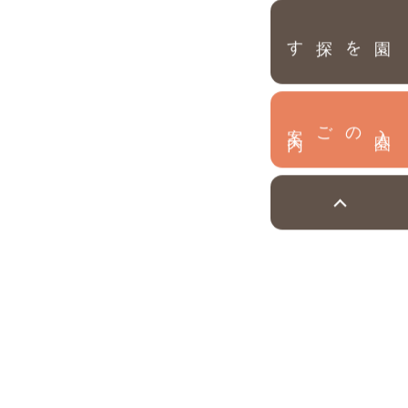
園を探す
内
入
園
のご案