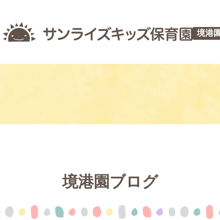
境港
境港園ブログ