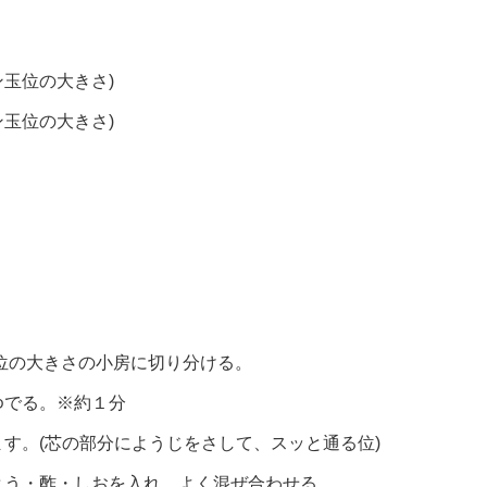
ン玉位の大きさ)
ン玉位の大きさ)
）
m位の大きさの小房に切り分ける。
ゆでる。※約１分
す。(芯の部分にようじをさして、スッと通る位)
とう・酢・しおを入れ、よく混ぜ合わせる。