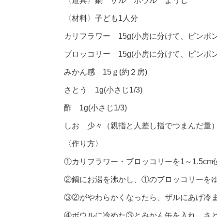
〈道具〉鍋 ザル ボウル ようじ
〈材料〉子ども1人分
カリフラワー 15g(小房に分けて、ピンポ
ブロッコリー 15g(小房に分けて、ピンポ
みかん感 15ｇ(約２房)
さとう 1g(小さじ1/3)
酢 1g(小さじ1/3)
しお 少々（親指と人差し指でつまんだ量
〈作り方〉
①カリフラワー・ブロッコリーを1～1.5c
②鍋にお湯を沸かし、①のブロッコリーを
③②がやわらかくなったら、ザルにあげ冷ま
④ボウルに冷めた③とみかん缶を入れ、さ