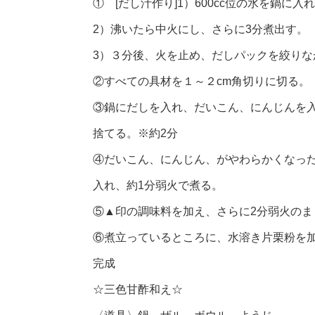
① [だし汁作り]1）600cc位の水を鍋
2）沸いたら中火にし、さらに3分煮出す。
3）３分後、火を止め、だしパックを絞りな
②すべての具材を１～２cm角切りに切る。
③鍋にだしを入れ、だいこん、にんじんを
捨てる。※約2分
④だいこん、にんじん、がやわらかくなっ
入れ、約1分弱火で煮る。
⑤▲印の調味料を加え、さらに2分弱火のま
⑥煮立っているところに、水溶き片栗粉を
完成
☆三色甘酢和え☆