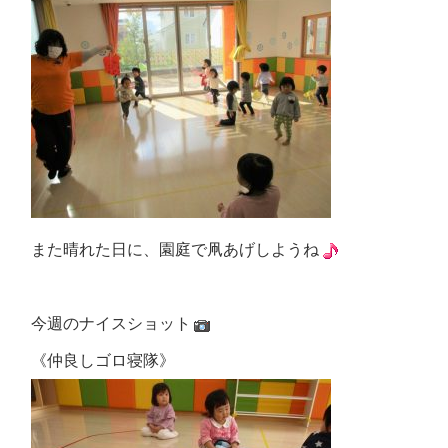
また晴れた日に、園庭で凧あげしようね
今週のナイスショット
《仲良しゴロ寝隊》