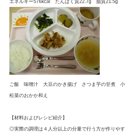
エネルギー576kcal たんぱく質22.7g 脂質21.5g
ご飯 味噌汁 大豆のかき揚げ さつま芋の甘煮 小
松菜のおかか和え
【材料およびレシピ紹介】
◎実際の調理は４人分以上の分量で行う方が作りやす