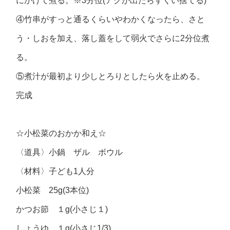
にかけて煮る。※3分位(アクが出たらすくい捨てる)
④竹串がすっと通るくらいやわかくなったら、さと
う・しおを加え、落し蓋をして弱火でさらに2分位煮
る。
⑤煮汁が最初より少しとろりとしたら火を止める。
完成
☆小松菜のおかか和え☆
〈道具〉小鍋 ザル ボウル
〈材料〉子ども1人分
小松菜 25g(3本位)
かつお節 １g(小さじ１)
しょうゆ １g(小さじ1/3)