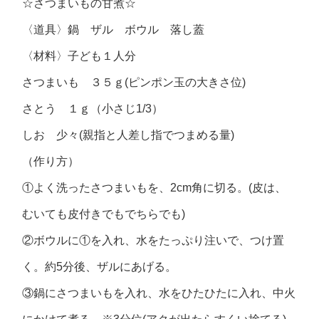
☆さつまいもの甘煮☆
〈道具〉鍋 ザル ボウル 落し蓋
〈材料〉子ども１人分
さつまいも ３５ｇ(ピンポン玉の大きさ位)
さとう １ｇ（小さじ1/3）
しお 少々(親指と人差し指でつまめる量)
（作り方）
①よく洗ったさつまいもを、2cm角に切る。(皮は、
むいても皮付きでもでちらでも)
②ボウルに①を入れ、水をたっぷり注いで、つけ置
く。約5分後、ザルにあげる。
③鍋にさつまいもを入れ、水をひたひたに入れ、中火