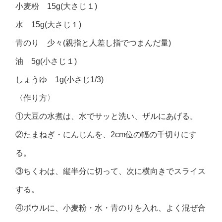
小麦粉 15g(大さじ１)
水 15g(大さじ１)
青のり 少々(親指と人差し指でつまんだ量)
油 5g(小さじ１)
しょうゆ 1g(小さじ1/3)
〈作り方〉
①大豆の水煮は、水でサッと洗い、ザルにあげる。
②たまねぎ・にんじんを、2cm位の幅の千切りにす
る。
③ちくわは、縦半分に切って、次に横向きでスライス
する。
④ボウルに、小麦粉・水・青のりを入れ、よく混ぜ合