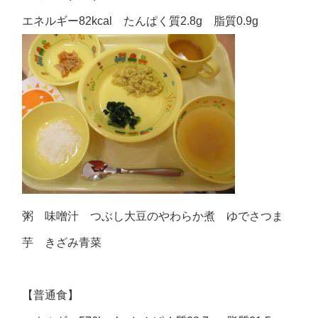
エネルギー82kcal たんぱく質2.8g 脂質0.9g
粥 味噌汁 つぶし大豆のやわらか煮 ゆでさつま
芋 きざみ青菜
【普通食】