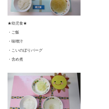
★幼児食★
・ご飯
・味噌汁
・こいのぼりバーグ
・含め煮