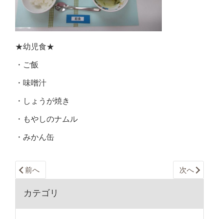
★幼児食★
・ご飯
・味噌汁
・しょうが焼き
・もやしのナムル
・みかん缶
前へ
次へ
カテゴリ