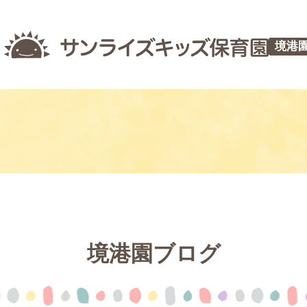
境港
境港園ブログ