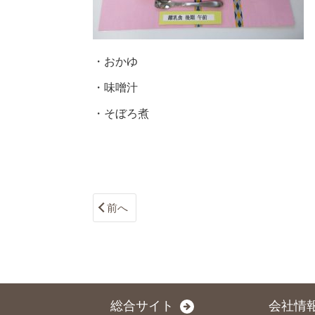
・おかゆ
・味噌汁
・そぼろ煮
前へ
総合サイト
会社情