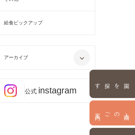
給食ピックアップ
アーカイブ
園を探す
instagram
公式
内
入
園
のご案