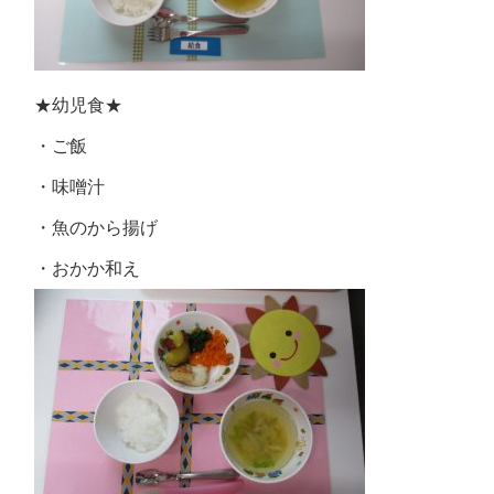
★幼児食★
・ご飯
・味噌汁
・魚のから揚げ
・おかか和え