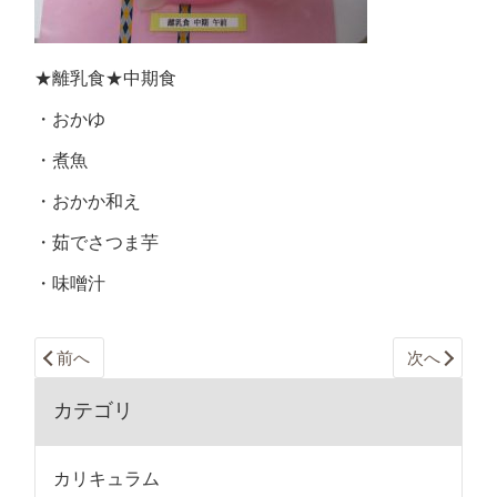
★離乳食★中期食
・おかゆ
・煮魚
・おかか和え
・茹でさつま芋
・味噌汁
前へ
次へ
カテゴリ
カリキュラム