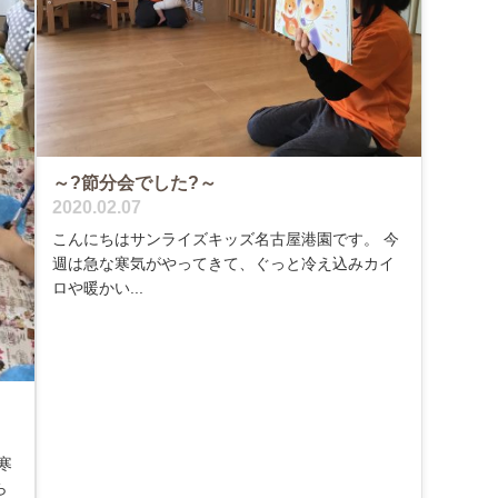
～?節分会でした?～
2020.02.07
こんにちはサンライズキッズ名古屋港園です。 今
週は急な寒気がやってきて、ぐっと冷え込みカイ
ロや暖かい...
寒
ら