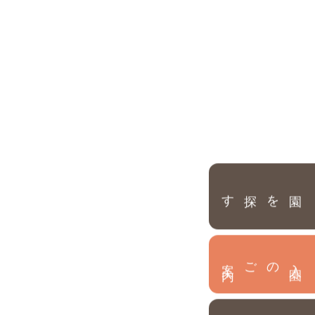
園を探す
内
入
園
のご案