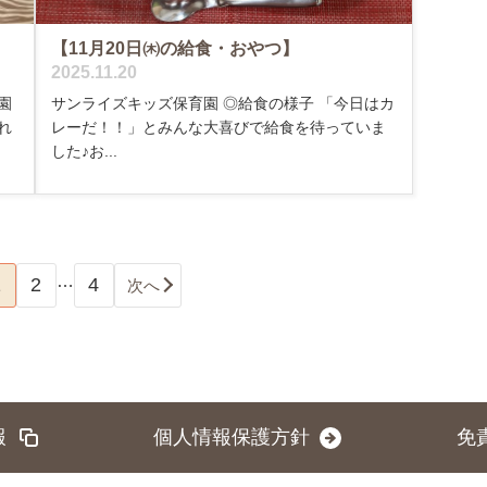
【11月20日㈭の給食・おやつ】
2025.11.20
園
サンライズキッズ保育園 ◎給食の様子 「今日はカ
れ
レーだ！！」とみんな大喜びで給食を待っていま
した♪お...
…
1
2
4
次へ
報
個人情報保護方針
免