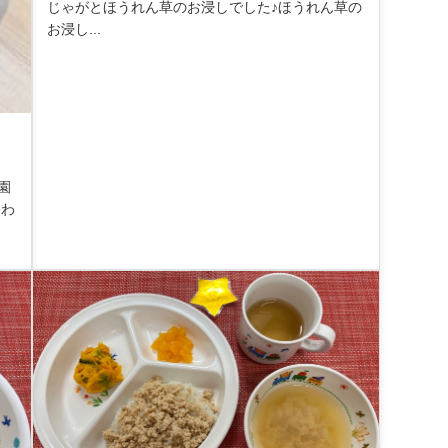
じゃがとほうれん草のお浸しでした♪ほうれん草の
お浸し...
園
終わ