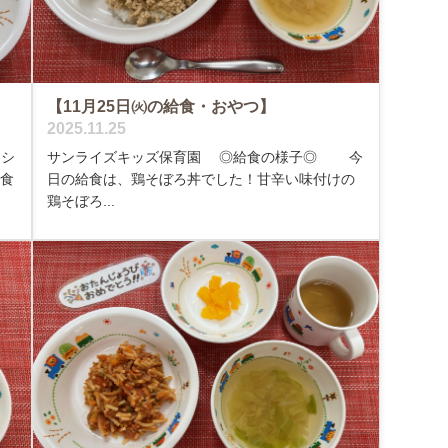
【11月25日㈫の給食・おやつ】
2025.11.25
、シ
サンライズキッズ保育園 ◎給食の様子◎ 今
ん食
日の給食は、鶏そぼろ丼でした！甘辛い味付けの
鶏そぼろ...