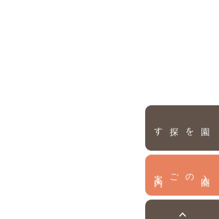
園を探す
内
入
園
のご案