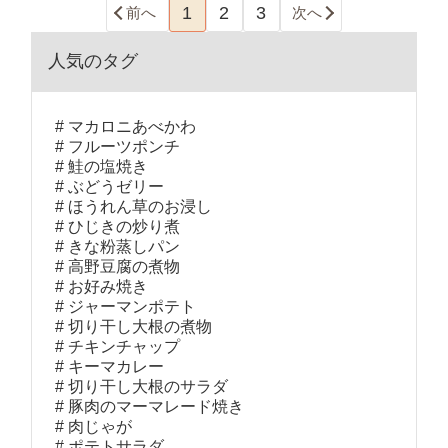
1
2
3
前へ
次へ
人気のタグ
マカロニあべかわ
フルーツポンチ
鮭の塩焼き
ぶどうゼリー
ほうれん草のお浸し
ひじきの炒り煮
きな粉蒸しパン
高野豆腐の煮物
お好み焼き
ジャーマンポテト
切り干し大根の煮物
チキンチャップ
キーマカレー
切り干し大根のサラダ
豚肉のマーマレード焼き
肉じゃが
ポテトサラダ