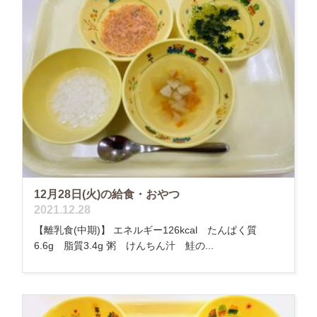
12月28日(火)の給食・おやつ
2021.12.28
【離乳食(中期)】 エネルギー126kcal たんぱく質
6.6g 脂質3.4g 粥 けんちん汁 鮭の...