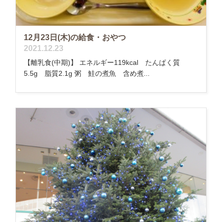
12月23日(木)の給食・おやつ
2021.12.23
【離乳食(中期)】 エネルギー119kcal たんぱく質
5.5g 脂質2.1g 粥 鮭の煮魚 含め煮...