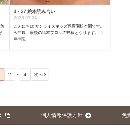
3・27 絵本読み合い
2026.03.24
、魚
こんにちは サンライズキッズ保育園松本園です。
好
今年度、最後の絵本ブログの投稿となります。 １
年間暖...
…
1
2
4
次へ
報
個人情報保護方針
免