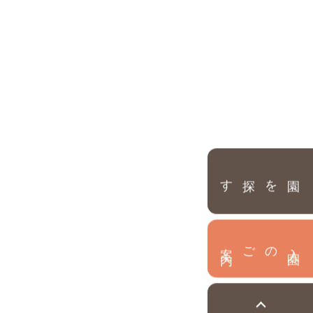
園を探す
内
入
園
のご案