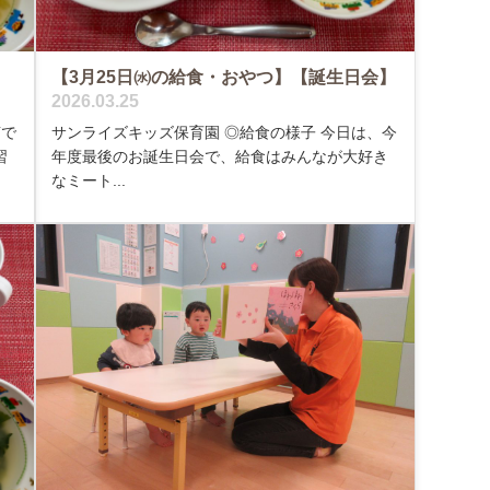
【3月25日㈬の給食・おやつ】【誕生日会】
2026.03.25
声で
サンライズキッズ保育園 ◎給食の様子 今日は、今
習
年度最後のお誕生日会で、給食はみんなが大好き
なミート...