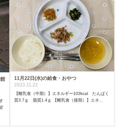
11月22日(水)の給食・おやつ
書館
2023.11.22
【離乳食（中期）】エネルギー103kcal たんぱく
質3.7ｇ 脂質1.4ｇ 【離乳食（後期）】エネ...
す
皆