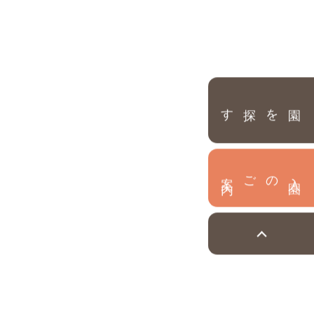
園を探す
内
入
園
のご案