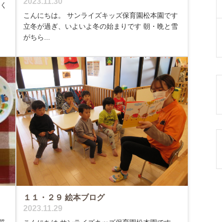
2023.11.30
ぱく
こんにちは。 サンライズキッズ保育園松本園です
立冬が過ぎ、いよいよ冬の始まりです 朝・晩と雪
がちら...
１１・２９ 絵本ブログ
2023.11.29