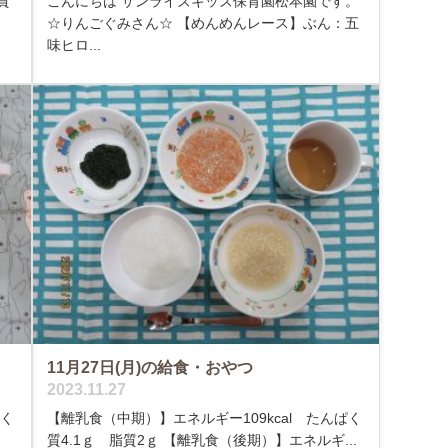
質
こんにちは サンライズキッズ保育園松本園です。
☆りんごぐみさん☆ 【めんめんレース】ぶん：五
味ヒロ...
11月27日(月)の給食・おやつ
2023.11.27
ぱく
【離乳食（中期）】エネルギー109kcal たんぱく
質4.1ｇ 脂質2ｇ 【離乳食（後期）】エネルギ...