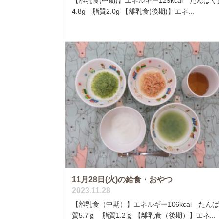
【離乳食(中期)】エネルギー129kcal たんぱく
4.8g 脂質2.0g 【離乳食(後期)】エネ...
11月28日(火)の給食・おやつ
2023.11.28
【離乳食（中期）】エネルギー106kcal たん
質5.7ｇ 脂質1.2ｇ 【離乳食（後期）】エネ...