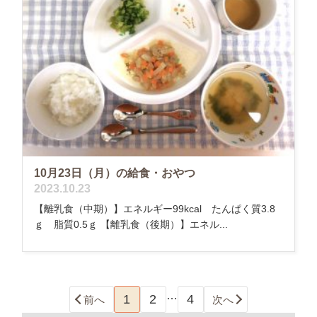
10月23日（月）の給食・おやつ
2023.10.23
【離乳食（中期）】エネルギー99kcal たんぱく質3.8
ｇ 脂質0.5ｇ 【離乳食（後期）】エネル...
…
1
2
4
前へ
次へ