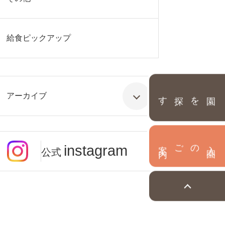
給食ピックアップ
園を探す
アーカイブ
内
入
園
のご案
instagram
公式