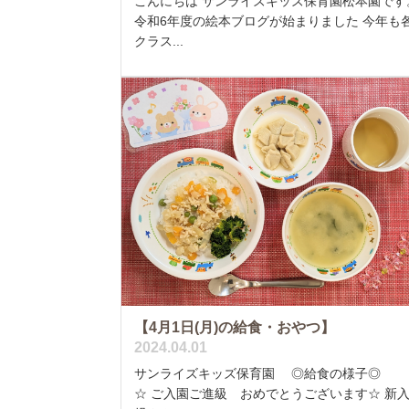
こんにちは サンライズキッズ保育園松本園です
令和6年度の絵本ブログが始まりました 今年も
クラス...
【4月1日(月)の給食・おやつ】
2024.04.01
サンライズキッズ保育園 ◎給食の様子◎
☆ ご入園ご進級 おめでとうございます☆ 新