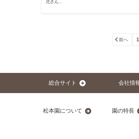
児さん...
前へ
総合サイト
会社情
松本園について
園の特長