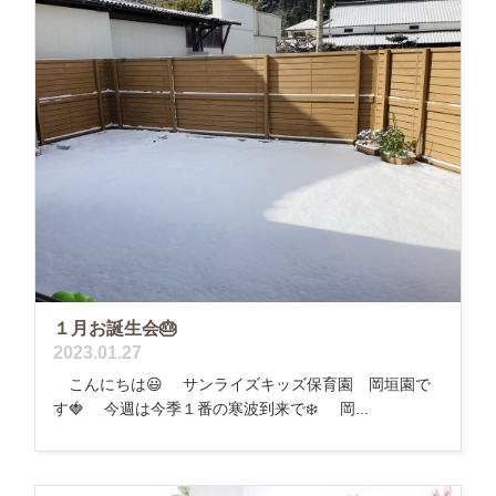
１月お誕生会🎂
2023.01.27
こんにちは😃 サンライズキッズ保育園 岡垣園で
す🍓 今週は今季１番の寒波到来で❄️ 岡...