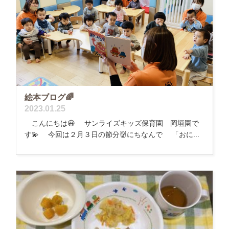
絵本ブログ🌈
2023.01.25
こんにちは😃 サンライズキッズ保育園 岡垣園で
す💫 今回は２月３日の節分👹にちなんで 「おに...