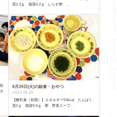
質2.3ｇ 脂質0.2ｇ しらす粥 ...
垣
8月29日(火)の給食・おやつ
大
2023.08.29
【離乳食（初期）】エネルギー53kcal たんぱく
質2ｇ 脂質0.6ｇ 粥 野菜スープ...