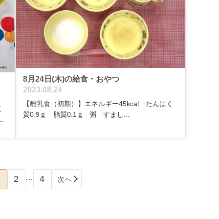
8月24日(木)の給食・おやつ
2023.08.24
【離乳食（初期）】エネルギー45kcal たんぱく
く
質0.9ｇ 脂質0.1ｇ 粥 すまし...
.
…
1
2
4
次へ