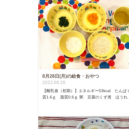
8月28日(月)の給食・おやつ
2023.08.28
【離乳食（初期）】エネルギー53kcal たんぱ
質1.6ｇ 脂質0.6ｇ 粥 豆腐のくず煮 ほうれ..