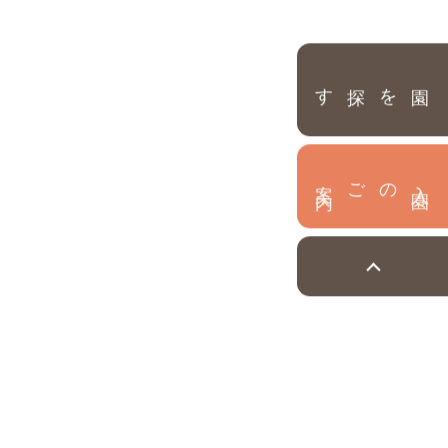
園を探す
内
入
園
のご案