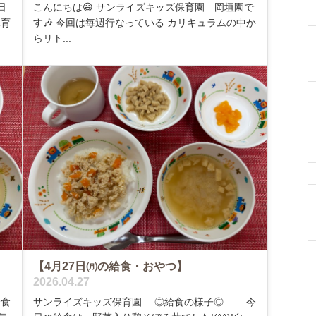
日
こんにちは😃 サンライズキッズ保育園 岡垣園で
保育
す🎶 今回は毎週行なっている カリキュラムの中か
らリト...
【4月27日㈪の給食・おやつ】
2026.04.27
給食
サンライズキッズ保育園 ◎給食の様子◎ 今