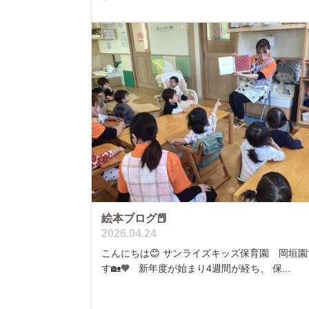
絵本ブログ📕
2026.04.24
こんにちは😊 サンライズキッズ保育園 岡垣園
す🏡🧡 新年度が始まり4週間が経ち、 保...