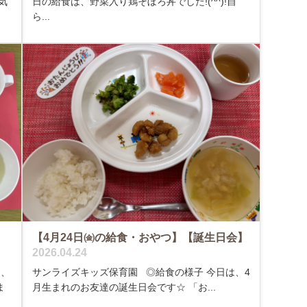
気
日の給食は、野菜入り鶏そぼろ丼でした!(^^)!自
ら...
【4月24日㈮の給食・おやつ】【誕生日会】
2026.04.24
は、
サンライズキッズ保育園 ◎給食の様子 今日は、4
ま
月生まれのお友達の誕生日会です☆ 「お...