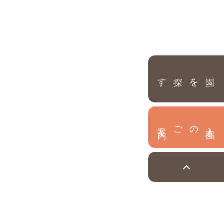
園を探す
内
入
園
のご案