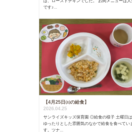
は、ローストチキンでした。 お肉メニューは人
です♪...
【4月25日㈯の給食】
2026.04.25
サンライズキッズ保育園 ◎給食の様子 土曜日
ゆったりとした雰囲気のなかで給食を食べてい
す。ツナ...