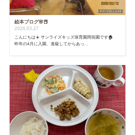
絵本ブログ🌸📕
2026.03.27
こんにちは☀️ サンライズキッズ保育園岡垣園です🏠
昨年の4月に入園、進級してからあっ...