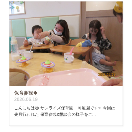
保育参観🍀
2026.06.19
こんにちは😃 サンライズ保育園 岡垣園です✨ 今回は
先月行われた 保育参観&懇談会の様子をご...