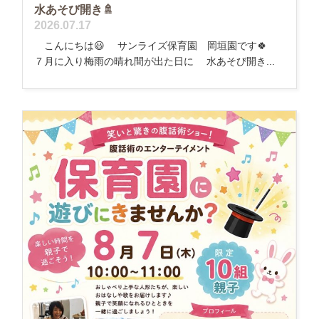
水あそび開き🚿
2026.07.17
こんにちは😃 サンライズ保育園 岡垣園です🍀
７月に入り梅雨の晴れ間が出た日に 水あそび開き...