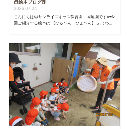
📕絵本ブログ📕
2026.07.24
こんにちは😃サンライズキッズ保育園 岡垣園です🏡今
回ご紹介する絵本は 【びゅ〜ん びょ〜ん】 ふじわ...