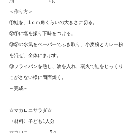
油 1ｇ
＜作り方＞
①鮭を、1ｃｍ角くらいの大きさに切る。
②①に塩を振り下味をつける。
③②の水気をペーパーでふき取り、小麦粉とカレー粉
を混ぜ、全体にまぶす。
③フライパンを熱し、油を入れ、弱火で鮭をじっくり
こがさない様に両面焼く。
～完成～
☆マカロニサラダ☆
〈材料〉子ども1人分
マカロニ 5ｇ