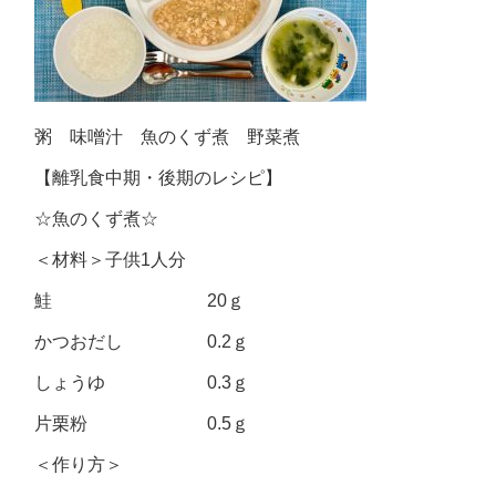
粥 味噌汁 魚のくず煮 野菜煮
【離乳食中期・後期のレシピ】
☆魚のくず煮☆
＜材料＞子供1人分
鮭 20ｇ
かつおだし 0.2ｇ
しょうゆ 0.3ｇ
片栗粉 0.5ｇ
＜作り方＞