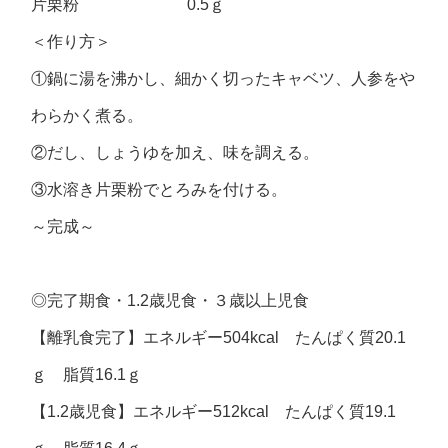
片栗粉 0.5ｇ
＜作り方＞
①鍋に湯を沸かし、細かく切ったキャベツ、人参をや
わらかく煮る。
②だし、しょうゆを加え、味を調える。
③水溶き片栗粉でとろみを付ける。
～完成～
◎
完了期食・
1.2
歳児食・３歳以上児食
【離乳食完了】エネルギー504kcal たんぱく質20.1
ｇ 脂質16.1ｇ
【1.2歳児食】エネルギー512kcal たんぱく質19.1