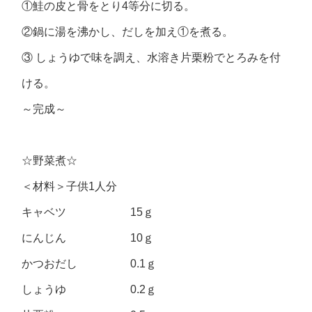
①鮭の皮と骨をとり4等分に切る。
②鍋に湯を沸かし、だしを加え①を煮る。
③ しょうゆで味を調え、水溶き片栗粉でとろみを付
ける。
～完成～
☆野菜煮☆
＜材料＞子供1人分
キャベツ 15ｇ
にんじん 10ｇ
かつおだし 0.1ｇ
しょうゆ 0.2ｇ