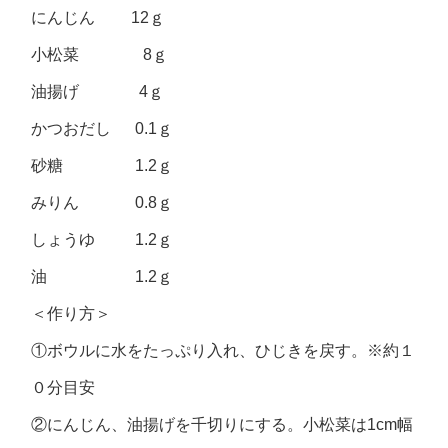
にんじん 12ｇ
小松菜 8ｇ
油揚げ 4ｇ
かつおだし 0.1ｇ
砂糖 1.2ｇ
みりん 0.8ｇ
しょうゆ 1.2ｇ
油 1.2ｇ
＜作り方＞
①ボウルに水をたっぷり入れ、ひじきを戻す。※約１
０分目安
②にんじん、油揚げを千切りにする。小松菜は1cm幅