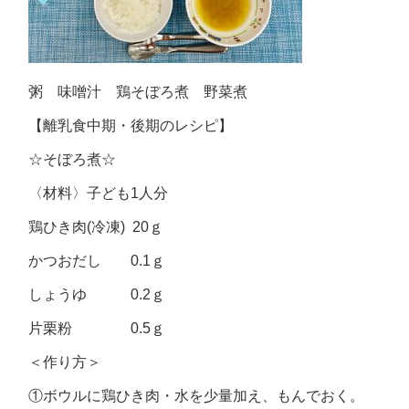
粥 味噌汁 鶏そぼろ煮 野菜煮
【離乳食中期・後期のレシピ】
☆そぼろ煮☆
〈材料〉子ども1人分
鶏ひき肉(冷凍) 20ｇ
かつおだし 0.1ｇ
しょうゆ 0.2ｇ
片栗粉 0.5ｇ
＜作り方＞
①ボウルに鶏ひき肉・水を少量加え、もんでおく。