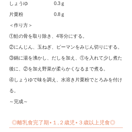
しょうゆ 0.3ｇ
片栗粉 0.8ｇ
＜作り方＞
①鮭の骨を取り除き、4等分にする。
②にんじん、玉ねぎ、ピーマンをみじん切りにする。
③鍋に湯を沸かし、だしを加え、①を入れて少し煮た
後に、②を加え野菜が柔らかくなるまで煮る。
④しょうゆで味を調え、水溶き片栗粉でとろみを付け
る。
～完成～
◎
離乳食完了期⋆１,２歳児⋆３歳以上児食◎