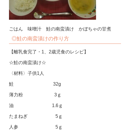
ごはん 味噌汁 鮭の南蛮漬け かぼちゃの甘煮
◎鮭の南蛮漬けの作り方
【離乳食完了・1、2歳児食のレシピ】
☆鮭の南蛮漬け☆
〈材料〉子供1人
鮭 32g
薄力粉 3ｇ
油 1.6ｇ
たまねぎ 5ｇ
人参 5ｇ