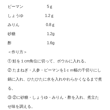
ピーマン 5ｇ
しょうゆ 1.2ｇ
みりん 0.8ｇ
砂糖 1.2g
酢 1.6g
＜作り方＞
① 鮭を１cm角位に切って、ボウルに入れる。
② たまねぎ・人参・ピーマンを1ｃｍ幅の千切りにし
鍋に入れ、ひたひたに水を入れやわらかくなるまで煮
る。
③ ②に砂糖・しょうゆ・みりん・酢を入れ、煮立た
せ味を調える。