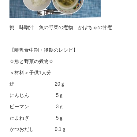
粥 味噌汁 魚の野菜の煮物 かぼちゃの甘煮
【離乳食中期・後期のレシピ】
☆魚と野菜の煮物☆
＜材料＞子供1人分
鮭 20ｇ
にんじん 5ｇ
ピーマン 3ｇ
たまねぎ 5ｇ
かつおだし 0.1ｇ