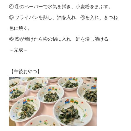
④ ①のペーパーで水気を拭き、小麦粉をまぶす。
⑤ フライパンを熱し、油を入れ、④を入れ、きつね
色に焼く。
⑥ ⑤が焼けたら④の鍋に入れ、鮭を浸し漬ける。
～完成～
【午後おやつ】