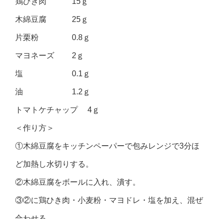
鶏ひき肉 15ｇ
木綿豆腐 25ｇ
片栗粉 0.8ｇ
マヨネーズ 2ｇ
塩 0.1ｇ
油 1.2ｇ
トマトケチャップ 4ｇ
＜作り方＞
①木綿豆腐をキッチンペーパーで包みレンジで3分ほ
ど加熱し水切りする。
②木綿豆腐をボールに入れ、潰す。
③②に鶏ひき肉・小麦粉・マヨドレ・塩を加え、混ぜ
合わせる。