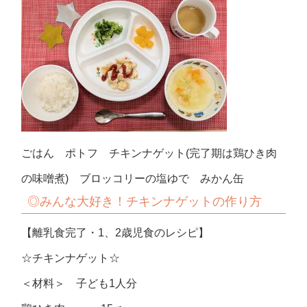
ごはん ポトフ チキンナゲット(完了期は鶏ひき肉
の味噌煮) ブロッコリーの塩ゆで みかん缶
◎みんな大好き！チキンナゲットの作り方
【離乳食完了・1、2歳児食のレシピ】
☆チキンナゲット☆
＜材料＞ 子ども1人分