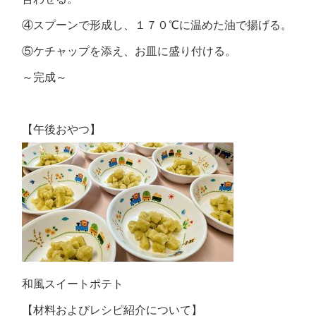
④スプーンで形成し、１７０℃に温めた油で揚げる。
⑤ケチャップを添え、お皿に盛り付ける。
～完成～
【午後おやつ】
和風スイートポテト
【材料およびレシピ紹介について】