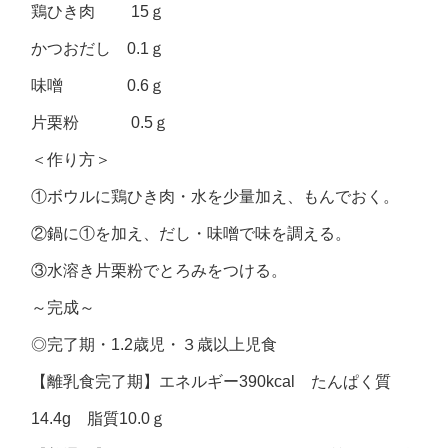
鶏ひき肉 15ｇ
かつおだし 0.1ｇ
味噌 0.6ｇ
片栗粉 0.5ｇ
＜作り方＞
①ボウルに鶏ひき肉・水を少量加え、もんでおく。
②鍋に①を加え、だし・味噌で味を調える。
③水溶き片栗粉でとろみをつける。
～完成～
◎完了期・1.2歳児・３歳以上児食
【離乳食完了期】エネルギー390kcal たんぱく質
14.4g 脂質10.0ｇ