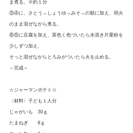
ま煮る。※約１分
⑤④に、さとう→しょうゆ→みそ→の順に加え、弱火
のまま混ぜながら煮る。
⑥⑤に豆腐を加え、茶色く色づいたら水溶き片栗粉を
少しずつ加え、
そっと混ぜながらとろみがついたら火を止める。
～完成～
☆ジャーマンポテト☆
〈材料〉子ども１人分
じゃがいも 30ｇ
たまねぎ 8ｇ