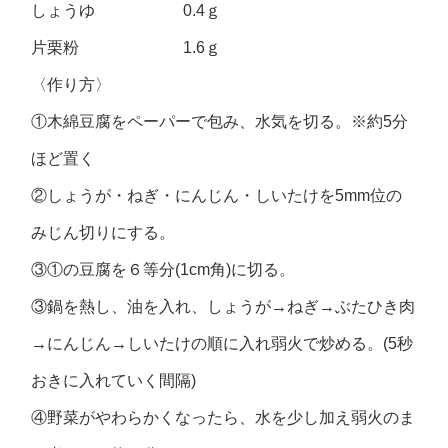
しょうゆ 0.4ｇ
片栗粉 1.6ｇ
〈作り方〉
①木綿豆腐をペーパーで包み、水気を切る。※約5分
ほど置く
②しょうが・ねぎ・にんじん・しいたけを5mm位の
みじん切りにする。
③①の豆腐を６等分(1cm角)に切る。
③鍋を熱し、油を入れ、しょうが→ねぎ→ぶたひき肉
→にんじん→しいたけの順に入れ弱火で炒める。(5秒
おきに入れていく間隔)
④野菜がやわらかくなったら、水を少し加え弱火のま