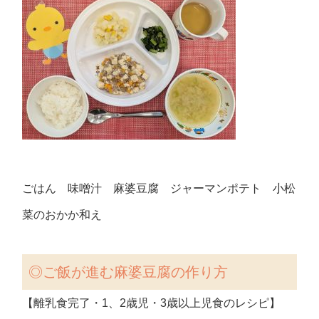
ごはん 味噌汁 麻婆豆腐 ジャーマンポテト 小松
菜のおかか和え
◎
ご飯が進む麻婆豆腐の作り方
【離乳食完了・1、2歳児・3歳以上児食のレシピ】