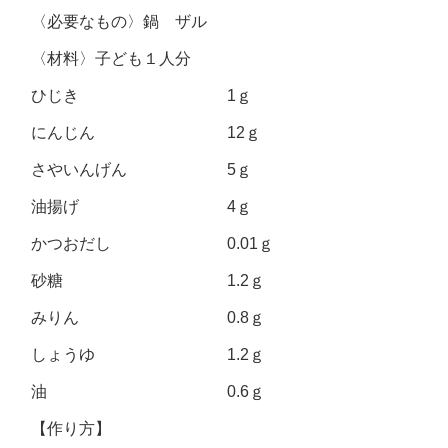
〈必要なもの〉鍋 ザル
〈材料〉子ども１人分
ひじき 1ｇ
にんじん 12ｇ
さやいんげん 5ｇ
油揚げ 4ｇ
かつおだし 0.01ｇ
砂糖 1.2ｇ
みりん 0.8ｇ
しょうゆ 1.2ｇ
油 0.6ｇ
【作り方】