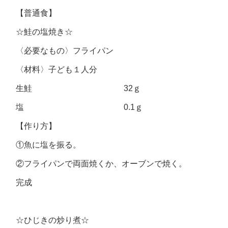
【普通食】
☆鮭の塩焼き☆
〈必要なもの〉フライパン
〈材料〉子ども１人分
生鮭 32ｇ
塩 0.1ｇ
【作り方】
①魚に塩を振る。
②フライパンで両面焼くか、オーブンで焼く。
完成
☆ひじきの炒り煮☆