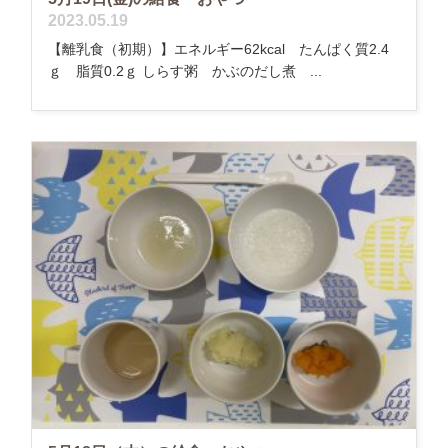
2023.05.19
【離乳食（初期）】エネルギー62kcal たんぱく質2.4
ｇ 脂質0.2ｇ しらす粥 かぶのだし煮 ...