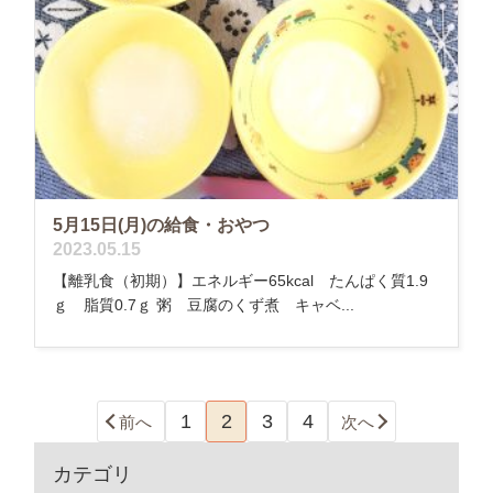
5月15日(月)の給食・おやつ
2023.05.15
【離乳食（初期）】エネルギー65kcal たんぱく質1.9
ｇ 脂質0.7ｇ 粥 豆腐のくず煮 キャベ...
1
2
3
4
前へ
次へ
カテゴリ