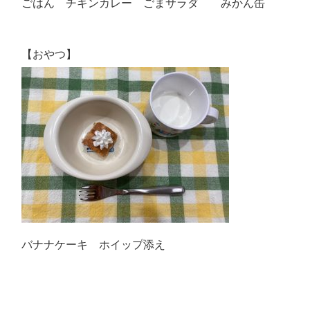
ごはん チキンカレー ごまサラダ みかん缶
【おやつ】
バナナケーキ ホイップ添え