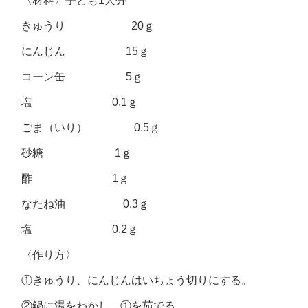
〈材料〉子ども1人分
きゅうり 20ｇ
にんじん 15ｇ
コーン缶 5ｇ
塩 0.1ｇ
ごま（いり） 0.5ｇ
砂糖 1ｇ
酢 1ｇ
なたね油 0.3ｇ
塩 0.2ｇ
〈作り方〉
①きゅうり、にんじんはいちょう切りにする。
②鍋に湯をわかし、①を茹でる。