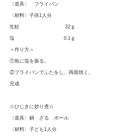
〈道具〉 フライパン
〈材料〉子供1人分
生鮭 32ｇ
塩 0.1ｇ
＜作り方＞
①魚に塩を振る。
②フライパンでふたをし、両面焼く。
完成
☆ひじきに炒り煮☆
〈道具〉鍋 ざる ボール
〈材料〉子ども1人分