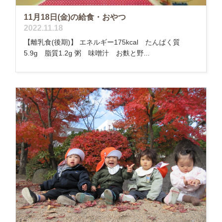
11月18日(金)の給食・おやつ
2022.11.18
【離乳食(後期)】 エネルギー175kcal たんぱく質
5.9g 脂質1.2g 粥 味噌汁 お麩と野...