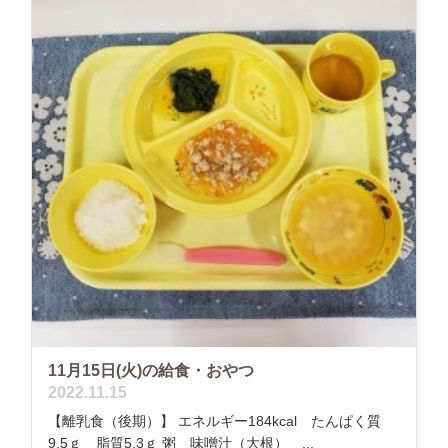
11月15日(火)の給食・おやつ
2022.11.15
【離乳食（後期）】 エネルギー184kcal たんぱく質
9.5ｇ 脂質5.3ｇ 粥 味噌汁（大根） ...