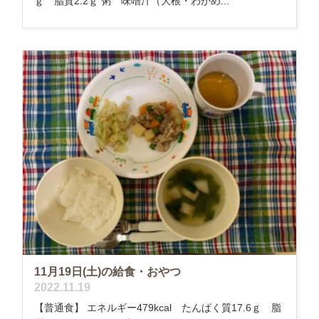
ｇ 脂質2.2ｇ 粥 味噌汁（大根・わかめ...
11月19日(土)の給食・おやつ
2022.11.19
【普通食】 エネルギー479kcal たんぱく質17.6ｇ 脂