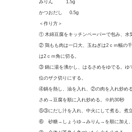
みりん 1.5g
かつおだし 0.5g
＜作り方＞
① 木綿豆腐をキッチンペーパーで包み、水
② 鶏もも肉は一口大、玉ねぎは2ｃｍ幅の
は2ｃｍ角に切る。
③ 鍋に湯を沸かし、はるさめをゆでる。ゆ
位のザク切りにする。
④鍋を熱し、油を入れ、②の肉を入れ炒め
さめ→豆腐を順に入れ炒める。※約30秒
⑤③にだし汁を入れ、中火にして煮る。煮
⑥ 砂糖→しょうゆ→みりん→を順に加え、