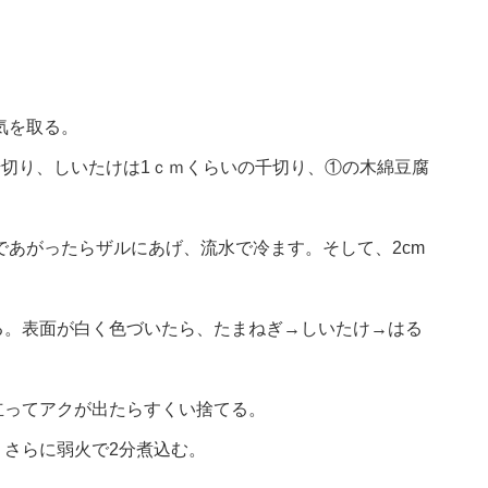
気を取る。
千切り、しいたけは1ｃｍくらいの千切り、①の木綿豆腐
であがったらザルにあげ、流水で冷ます。そして、2cm
る。表面が白く色づいたら、たまねぎ→しいたけ→はる
立ってアクが出たらすくい捨てる。
さらに弱火で2分煮込む。