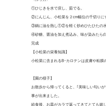
①ひじきを水で戻し、茹でる。
②にんじん、小松菜を２cm幅位の千切りに
③鍋に油を熱し①②を軽く炒めひたひたの
④砂糖、醤油を加え煮込み、味が染みたら
完成
【小松菜の栄養知識】
小松菜に含まれるBｰカロテンは皮膚や粘膜
【園の様子】
お散歩から帰ってくると、｢美味しい匂いが
事が出来ました。
給食後、お皿がカラで返ってきてとても嬉