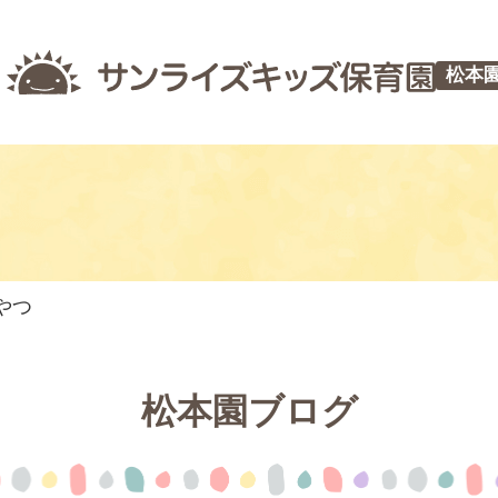
松本
やつ
松本園ブログ