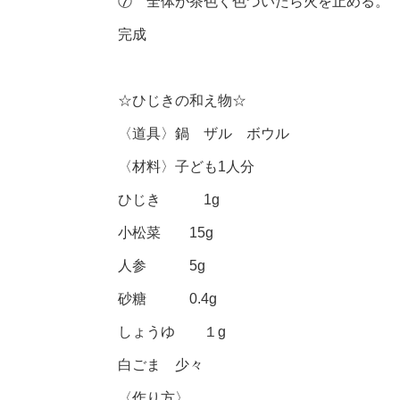
⑦ 全体が茶色く色づいたら火を止める。
完成
☆ひじきの和え物☆
〈道具〉鍋 ザル ボウル
〈材料〉子ども1人分
ひじき 1g
小松菜 15g
人参 5g
砂糖 0.4g
しょうゆ １g
白ごま 少々
〈作り方〉