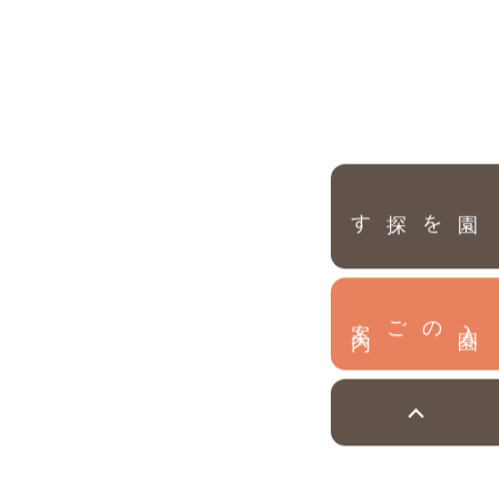
園を探す
内
入
園
のご案