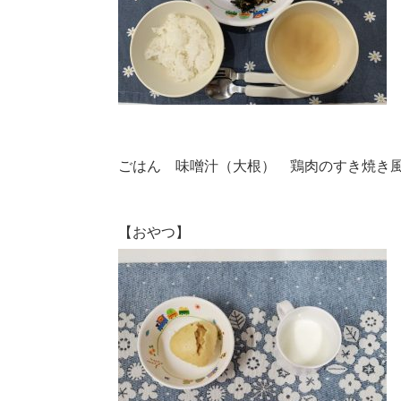
ごはん 味噌汁（大根） 鶏肉のすき焼き
【おやつ】