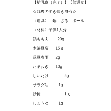
【離乳食（完了）】【普通食】
☆鶏肉のすき焼き風煮☆
〈道具〉 鍋 ざる ボール
〈材料〉子供1人分
鶏もも肉 20g
木綿豆腐 15ｇ
緑豆春雨 2g
たまねぎ 10g
しいたけ 5g
サラダ油 1g
砂糖 1ｇ
しょうゆ 1g