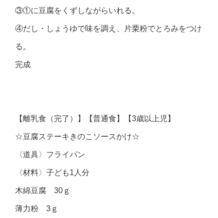
③①に豆腐をくずしながらいれる。
④だし・しょうゆで味を調え、片栗粉でとろみをつけ
る。
完成
【離乳食（完了）】【普通食】【3歳以上児】
☆豆腐ステーキきのこソースかけ☆
〈道具〉フライパン
〈材料〉子ども1人分
木綿豆腐 30ｇ
薄力粉 3ｇ