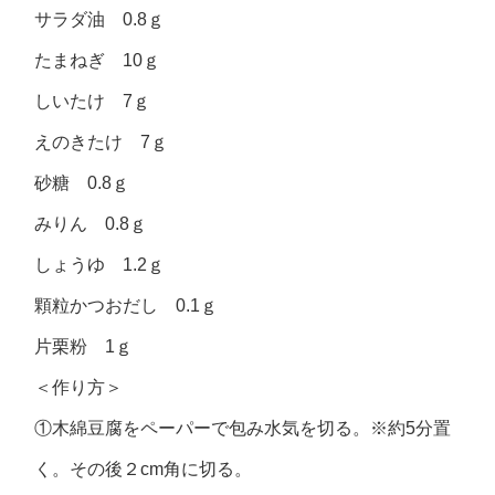
サラダ油 0.8ｇ
たまねぎ 10ｇ
しいたけ 7ｇ
えのきたけ 7ｇ
砂糖 0.8ｇ
みりん 0.8ｇ
しょうゆ 1.2ｇ
顆粒かつおだし 0.1ｇ
片栗粉 1ｇ
＜作り方＞
①木綿豆腐をペーパーで包み水気を切る。※約5分置
く。その後２cm角に切る。