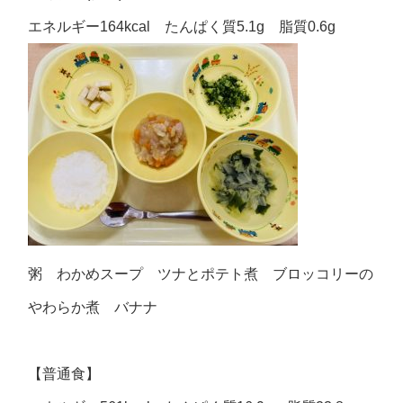
エネルギー164kcal たんぱく質5.1g 脂質0.6g
粥 わかめスープ ツナとポテト煮 ブロッコリーの
やわらか煮 バナナ
【普通食】