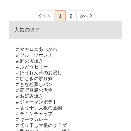
1
2
前へ
次へ
人気のタグ
マカロニあべかわ
フルーツポンチ
鮭の塩焼き
ぶどうゼリー
ほうれん草のお浸し
ひじきの炒り煮
きな粉蒸しパン
高野豆腐の煮物
お好み焼き
ジャーマンポテト
切り干し大根の煮物
チキンチャップ
キーマカレー
切り干し大根のサラダ