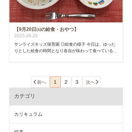
【9月20日㈯の給食・おやつ】
2025.09.20
サンライズキッズ保育園 ◎給食の様子 今日は、ゆった
りとした給食の時間となり各自が味わって食べている...
1
2
3
前へ
次へ
カテゴリ
カリキュラム
絵本