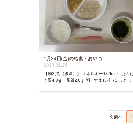
1月24日(金)の給食・おやつ
2023.01.24
【離乳食（後期）】 エネルギー137kcal たん
く質4.9ｇ 脂質2.0ｇ 粥 すまし汁（ほうれ...
前へ