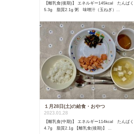
【離乳食(後期)】 エネルギー145kcal たんぱ
5.3g 脂質2.1g 粥 味噌汁（玉ねぎ）...
１月28日(土)の給食・おやつ
2023.01.28
【離乳食(中期)】 エネルギー114kcal たんぱ
4.7g 脂質2.1g 【離乳食(後期)】 ...