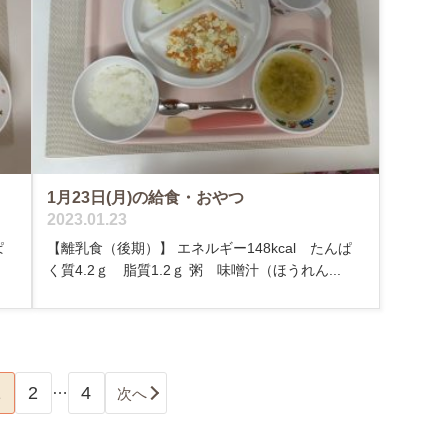
1月23日(月)の給食・おやつ
2023.01.23
ぱ
【離乳食（後期）】 エネルギー148kcal たんぱ
く質4.2ｇ 脂質1.2ｇ 粥 味噌汁（ほうれん...
…
1
2
4
次へ