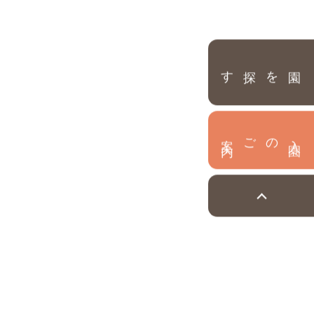
園を探す
内
入
園
のご案