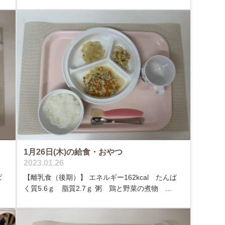
1月26日(木)の給食・おやつ
2023.01.26
ぱ
【離乳食（後期）】 エネルギー162kcal たんぱ
く質5.6ｇ 脂質2.7ｇ 粥 鶏と野菜の煮物 ...