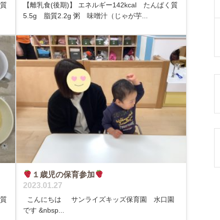
く質
【離乳食(後期)】 エネルギー142kcal たんぱく質
5.5g 脂質2.2g 粥 味噌汁（じゃが芋...
１歳児の保育参加
2023.01.27
く質
こんにちは サンライズキッズ保育園 水口園
です &nbsp...