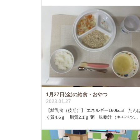
1月27日(金)の給食・おやつ
2023.01.27
【離乳食（後期）】 エネルギー160kcal たん
く質4.6ｇ 脂質2.1ｇ 粥 味噌汁（キャベツ...