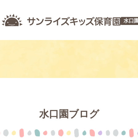
水口
水口園ブログ