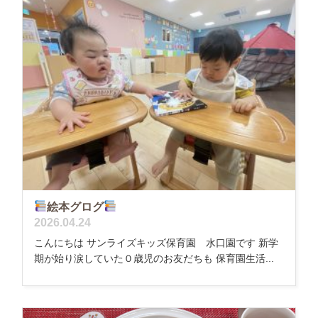
絵本グログ
2026.04.24
こんにちは サンライズキッズ保育園 水口園です 新学
期が始り涙していた０歳児のお友だちも 保育園生活...