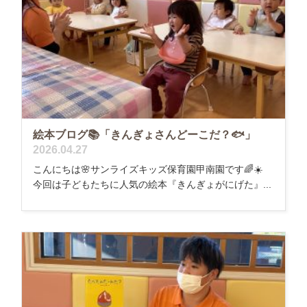
絵本ブログ📚「きんぎょさんどーこだ？🐟」
2026.04.27
こんにちは🌸サンライズキッズ保育園甲南園です🌈☀️
今回は子どもたちに人気の絵本『きんぎょがにげた』...