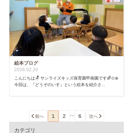
絵本ブログ
2026.02.20
こんにちは🪑 サンライズキッズ保育園甲南園です🌈⛄️❄️
今回は、『どうぞのいす』という絵本を紹介さ...
…
1
2
6
前へ
次へ
カテゴリ