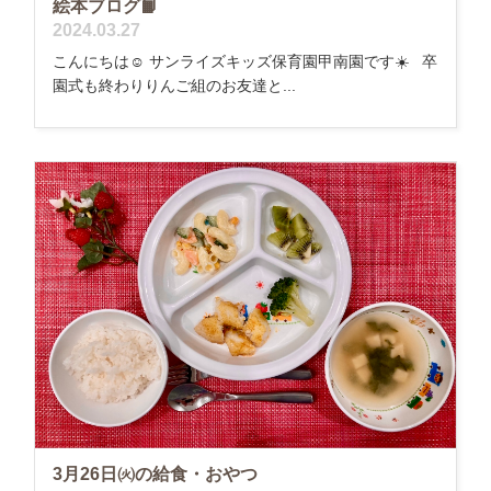
絵本ブログ📙
2024.03.27
こんにちは☺️ サンライズキッズ保育園甲南園です☀️ 卒
園式も終わりりんご組のお友達と...
3月26日㈫の給食・おやつ