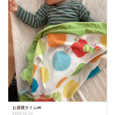
お昼寝タイム💤
2024.02.23