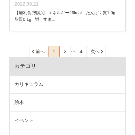
2022.09.21
【離乳食(初期)】 エネルギー26kcal たんぱく質1.0g
脂質0.1g 粥 すま...
…
1
2
4
前へ
次へ
カテゴリ
カリキュラム
絵本
イベント