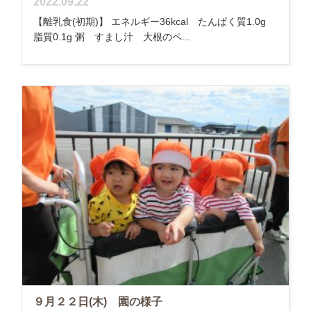
2022.09.22
【離乳食(初期)】 エネルギー36kcal たんぱく質1.0g
脂質0.1g 粥 すまし汁 大根のペ...
９月２２日(木) 園の様子