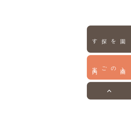
園を探す
内
入
園
のご案