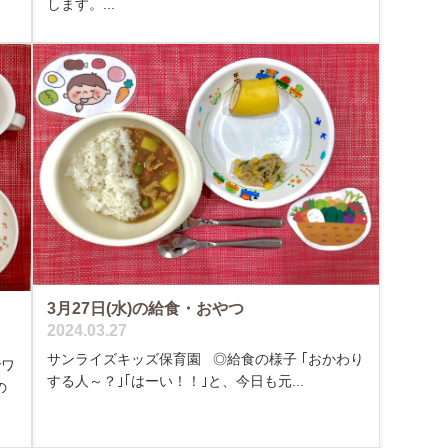
します。...
3月27日(水)の給食・おやつ
2024.03.27
サンライズキッズ保育園 ◎給食の様子 ｢おかわり
でワ
する人～？｣｢はーい！！｣と、今日も元...
の