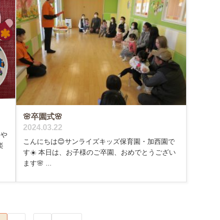
🌸卒園式🌸
2024.03.22
おや
こんにちは😊サンライズキッズ保育園・加西園で
楽
す☀️ 本日は、お子様のご卒園、おめでとうござい
ます🌸 ...