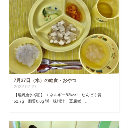
7月27日（水）の給食・おやつ
2022.07.27
【離乳食(中期)】 エネルギー82kcal たんぱく質
52.7g 脂質0.8g 粥 味噌汁 豆腐煮 ...