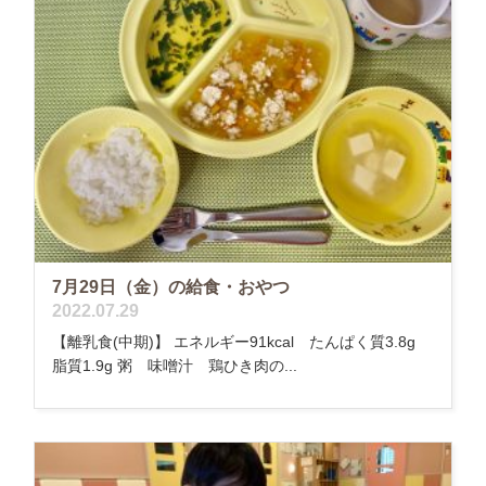
7月29日（金）の給食・おやつ
2022.07.29
【離乳食(中期)】 エネルギー91kcal たんぱく質3.8g
脂質1.9g 粥 味噌汁 鶏ひき肉の...