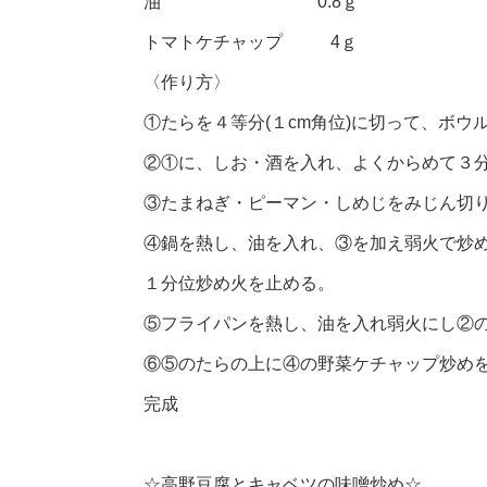
油 0.8ｇ
トマトケチャップ 4ｇ
〈作り方〉
①たらを４等分(１cm角位)に切って、ボウ
②①に、しお・酒を入れ、よくからめて３
③たまねぎ・ピーマン・しめじをみじん切
④鍋を熱し、油を入れ、③を加え弱火で炒
１分位炒め火を止める。
⑤フライパンを熱し、油を入れ弱火にし②
⑥⑤のたらの上に④の野菜ケチャップ炒め
完成
☆高野豆腐とキャベツの味噌炒め☆