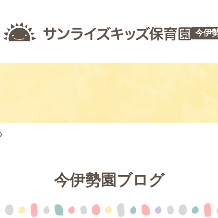
今伊
つ
今伊勢園ブログ