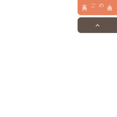
内
入
園
のご案