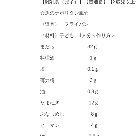
【離乳食（完了）】【普通食】【3歳児以上
☆魚のナポリタン風☆
〈道具〉 フライパン
〈材料〉子ども 1人分＜作り方＞
まだら 32ｇ
料理酒 1ｇ
塩 0.1ｇ
薄力粉 3ｇ
油 0.8ｇ
たまねぎ 12ｇ
ぶなしめじ 8ｇ
ピーマン 4ｇ