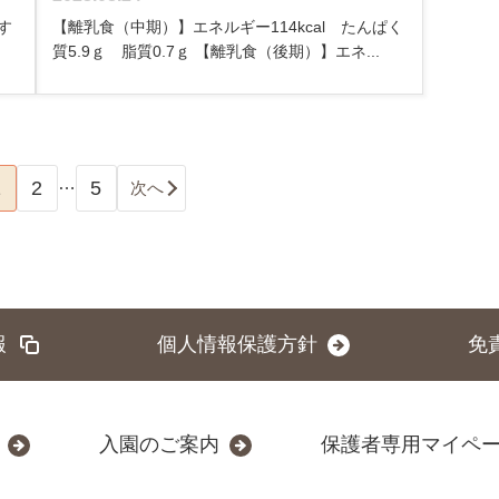
す
【離乳食（中期）】エネルギー114kcal たんぱく
質5.9ｇ 脂質0.7ｇ 【離乳食（後期）】エネ...
…
1
2
5
次へ
報
個人情報保護方針
免
入園のご案内
保護者専用マイペ