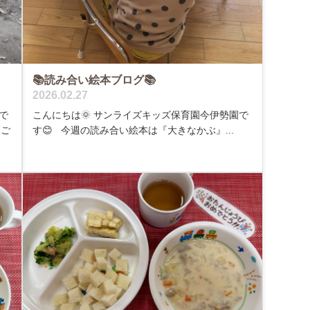
📚読み合い絵本ブログ📚
2026.02.27
で
こんにちは🌞 サンライズキッズ保育園今伊勢園で
んご
す😊 今週の読み合い絵本は『大きなかぶ』...