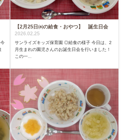
【2月25日㈬の給食・おやつ】 誕生日会
2026.02.25
今
サンライズキッズ保育園 ◎給食の様子 今日は、2
ま
月生まれの園児さんのお誕生日会を行いました！
この一...