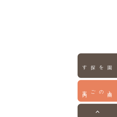
園を探す
内
入
園
のご案