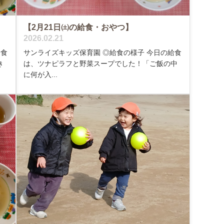
【2月21日㈯の給食・おやつ】
2026.02.21
給食
サンライズキッズ保育園 ◎給食の様子 今日の給食
き
は、ツナピラフと野菜スープでした！「ご飯の中
に何が入...