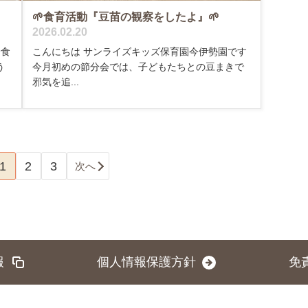
🌱食育活動『豆苗の観察をしたよ』🌱
2026.02.20
給食
こんにちは サンライズキッズ保育園今伊勢園です
う
今月初めの節分会では、子どもたちとの豆まきで
邪気を追...
1
2
3
次へ
報
個人情報保護方針
免