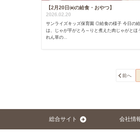
【2月20日㈮の給食・おやつ】
2026.02.20
サンライズキッズ保育園 ◎給食の様子 今日の
は、じゃが芋がとろ～りと煮えた肉じゃがとほ
れん草の...
前へ
総合サイト
会社情