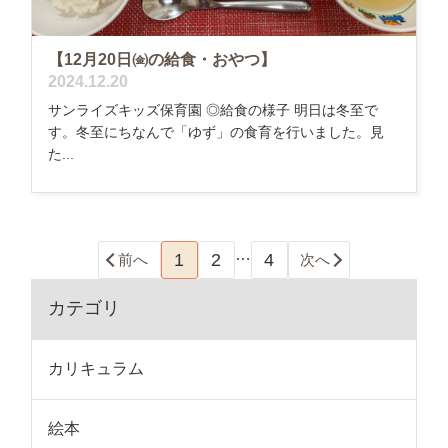
【12月20日㈮の給食・おやつ】
2024.12.20
サンライズキッズ保育園 ◎給食の様子 明日は冬至で
す。冬至にちなんで「ゆず」の食育を行いました。見
た...
…
1
2
4
前へ
次へ
カテゴリ
カリキュラム
絵本