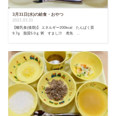
3月31日(水)の給食・おやつ
2021.03.31
【離乳食(後期)】 エネルギー200kcal たんぱく質
9.7g 脂質5.0ｇ 粥 すまし汁 煮魚 ...