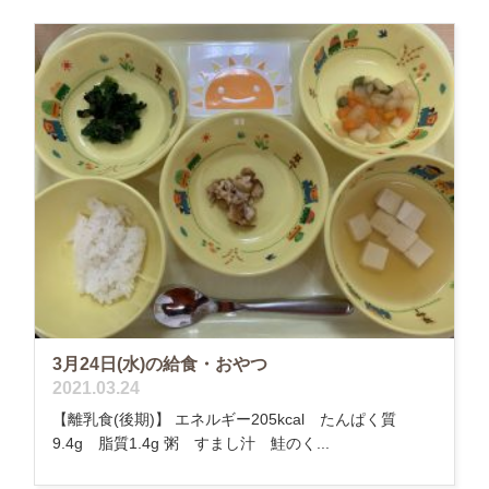
3月24日(水)の給食・おやつ
2021.03.24
【離乳食(後期)】 エネルギー205kcal たんぱく質
9.4g 脂質1.4g 粥 すまし汁 鮭のく...