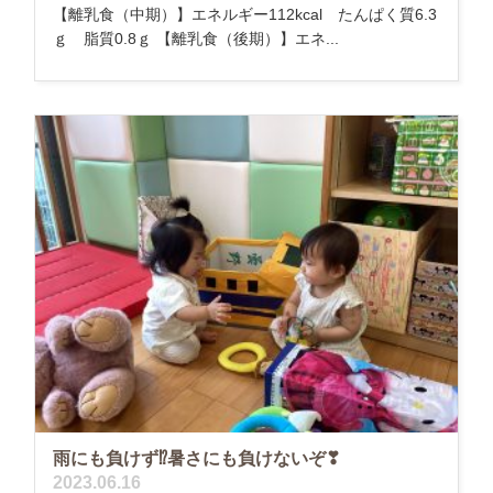
【離乳食（中期）】エネルギー112kcal たんぱく質6.3
ｇ 脂質0.8ｇ 【離乳食（後期）】エネ...
雨にも負けず⁉️暑さにも負けないぞ❣
2023.06.16